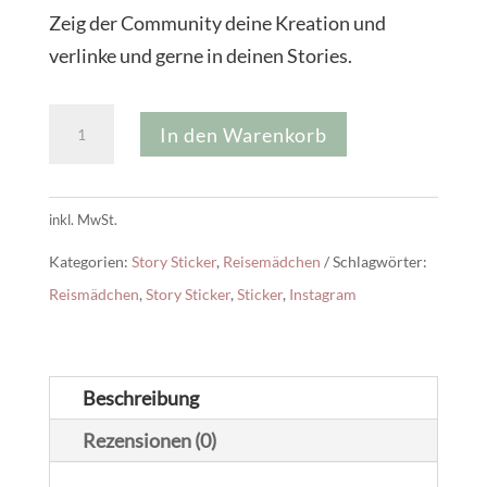
Zeig der Community deine Kreation und
verlinke und gerne in deinen Stories.
Reisemädchen
In den Warenkorb
Story
Sticker
Menge
inkl. MwSt.
Kategorien:
Story Sticker
,
Reisemädchen
Schlagwörter:
Reismädchen
,
Story Sticker
,
Sticker
,
Instagram
Beschreibung
Rezensionen (0)