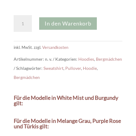
Unisex
In den Warenkorb
Hoodie
Bergmädchen
Menge
inkl. MwSt.
zzgl.
Versandkosten
Artikelnummer:
n. v.
Kategorien:
Hoodies
,
Bergmädchen
Schlagwörter:
Sweatshirt
,
Pullover
,
Hoodie
,
Bergmädchen
Für die Modelle in White Mist und Burgundy
gilt:
Für die Modelle in Melange Grau, Purple Rose
und Türkis gilt: