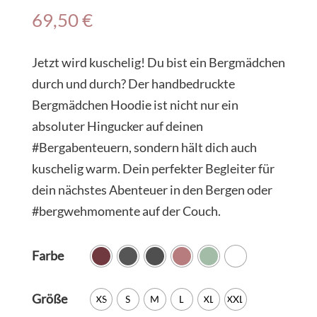
69,50
€
Jetzt wird kuschelig! Du bist ein Bergmädchen
durch und durch? Der handbedruckte
Bergmädchen Hoodie ist nicht nur ein
absoluter Hingucker auf deinen
#Bergabenteuern, sondern hält dich auch
kuschelig warm. Dein perfekter Begleiter für
dein nächstes Abenteuer in den Bergen oder
#bergwehmomente auf der Couch.
Farbe
Größe
XS
S
M
L
XL
XXL